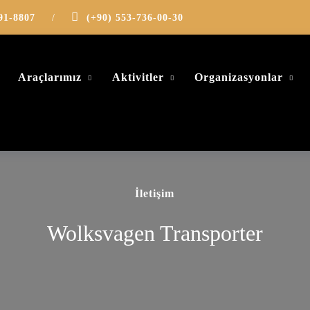
91-8807
/
(+90) 553-736-00-30
Araçlarımız
Aktivitler
Organizasyonlar
İletişim
Wolksvagen Transporter