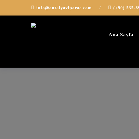
info@antalyaviparac.com
/
(+90) 535-8
Ana Sayfa