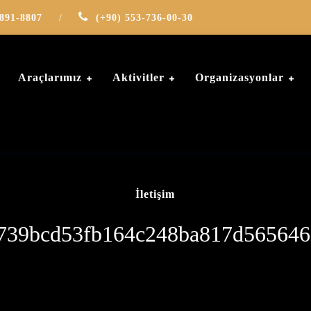
-891-8807
/
(+90) 553-736-00-30
Araçlarımız
Aktivitler
Organizasyonlar
İletişim
739bcd53fb164c248ba817d56564