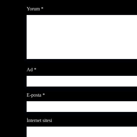
Yorum
*
Ad
*
E-posta
*
İnternet sitesi