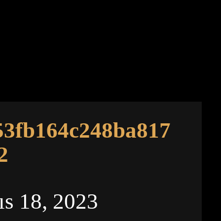
53fb164c248ba817
2
s 18, 2023