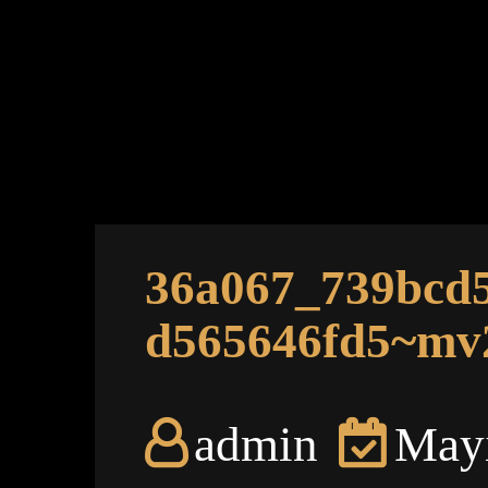
36a067_739bcd
d565646fd5~mv
admin
Mayı