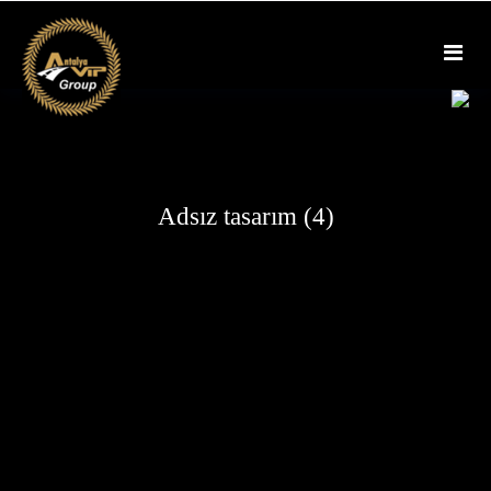
Skip
to
content
Adsız tasarım (4)