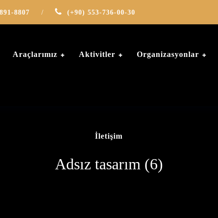
-891-8807
/
(+90) 553-736-00-30
Araçlarımız
Aktivitler
Organizasyonlar
İletişim
Adsız tasarım (6)