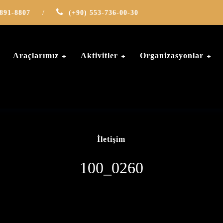
-891-8807
/
(+90) 553-736-00-30
Araçlarımız
Aktivitler
Organizasyonlar
İletişim
100_0260