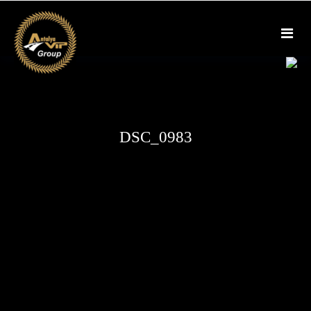
Skip
to
content
DSC_0983