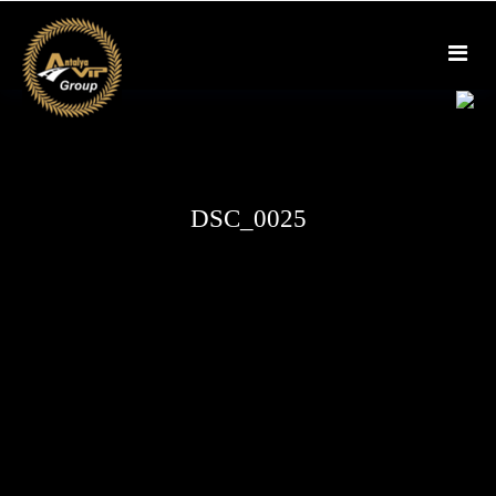
Skip
to
content
DSC_0025