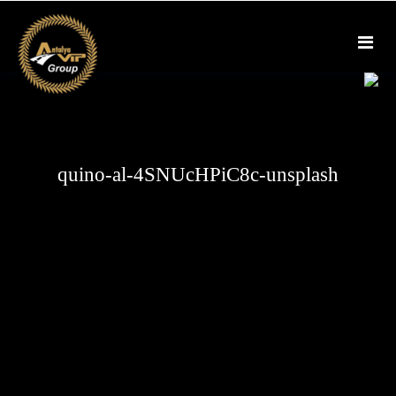
Skip
to
content
quino-al-4SNUcHPiC8c-unsplash